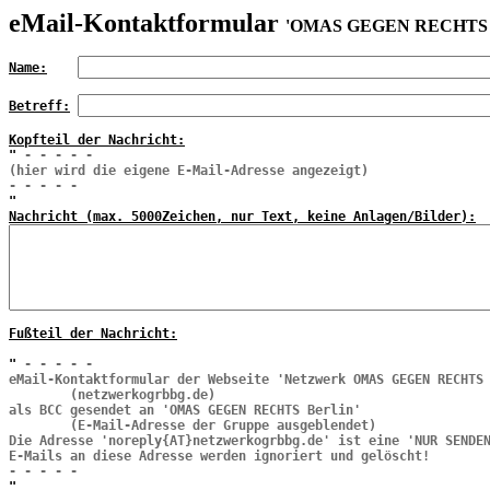
eMail-Kontaktformular
'OMAS GEGEN RECHTS B
Name:
Betreff:
Kopfteil der Nachricht:
"
- - - - -
(hier wird die eigene E-Mail-Adresse angezeigt)
- - - - -
"
Nachricht (max. 5000Zeichen, nur Text, keine Anlagen/Bilder):
Fußteil der Nachricht:
"
- - - - -
eMail-Kontaktformular der Webseite 'Netzwerk OMAS GEGEN RECHTS
(netzwerkogrbbg.de)
als BCC gesendet an 'OMAS GEGEN RECHTS Berlin'
(E-Mail-Adresse der Gruppe ausgeblendet)
Die Adresse 'noreply{AT}netzwerkogrbbg.de' ist eine 'NUR SENDE
E-Mails an diese Adresse werden ignoriert und gelöscht!
- - - - -
"