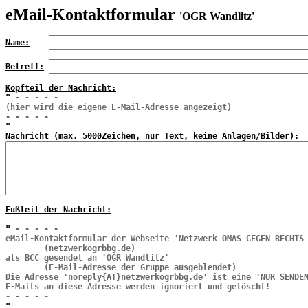
eMail-Kontaktformular
'OGR Wandlitz'
Name:
Betreff:
Kopfteil der Nachricht:
"
- - - - -
(hier wird die eigene E-Mail-Adresse angezeigt)
- - - - -
"
Nachricht (max. 5000Zeichen, nur Text, keine Anlagen/Bilder):
Fußteil der Nachricht:
"
- - - - -
eMail-Kontaktformular der Webseite 'Netzwerk OMAS GEGEN RECHTS
(netzwerkogrbbg.de)
als BCC gesendet an 'OGR Wandlitz'
(E-Mail-Adresse der Gruppe ausgeblendet)
Die Adresse 'noreply{AT}netzwerkogrbbg.de' ist eine 'NUR SENDE
E-Mails an diese Adresse werden ignoriert und gelöscht!
- - - - -
"